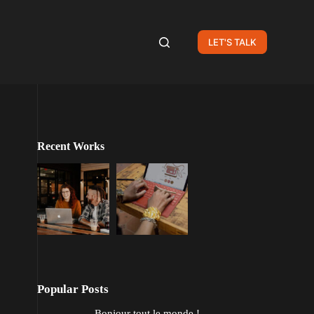
LET'S TALK
Recent Works
Popular Posts
Bonjour tout le monde !