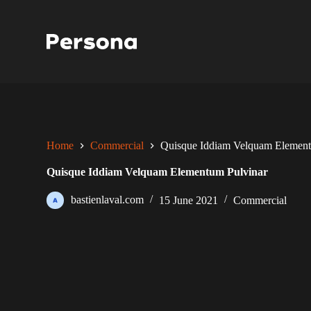
S
k
i
p
t
o
c
o
n
t
e
Home
Commercial
Quisque Iddiam Velquam Element
n
t
Quisque Iddiam Velquam Elementum Pulvinar
bastienlaval.com
15 June 2021
Commercial