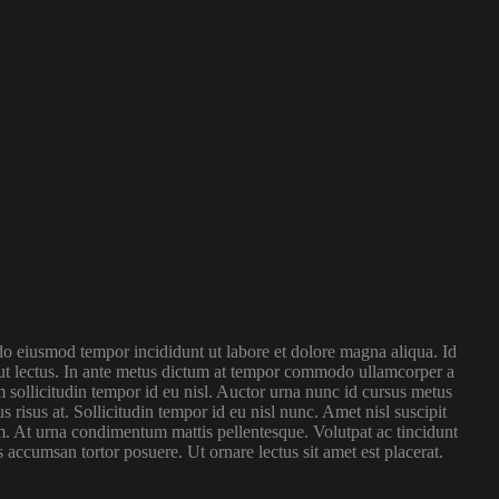
 do eiusmod tempor incididunt ut labore et dolore magna aliqua. Id
e ut lectus. In ante metus dictum at tempor commodo ullamcorper a
m sollicitudin tempor id eu nisl. Auctor urna nunc id cursus metus
risus at. Sollicitudin tempor id eu nisl nunc. Amet nisl suscipit
am. At urna condimentum mattis pellentesque. Volutpat ac tincidunt
us accumsan tortor posuere. Ut ornare lectus sit amet est placerat.