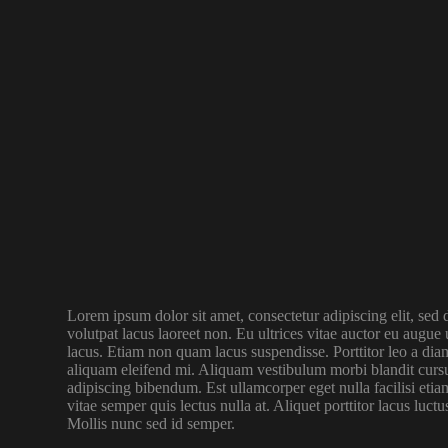
Lorem ipsum dolor sit amet, consectetur adipiscing elit, sed
volutpat lacus laoreet non. Eu ultrices vitae auctor eu augu
lacus. Etiam non quam lacus suspendisse. Porttitor leo a dia
aliquam eleifend mi. Aliquam vestibulum morbi blandit cursus 
adipiscing bibendum. Est ullamcorper eget nulla facilisi eti
vitae semper quis lectus nulla at. Aliquet porttitor lacus luct
Mollis nunc sed id semper.