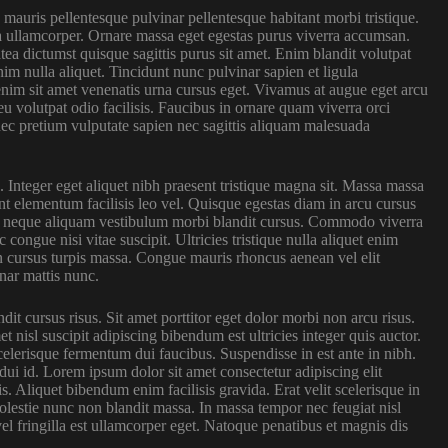
 mauris pellentesque pulvinar pellentesque habitant morbi tristique.
la ullamcorper. Ornare massa eget egestas purus viverra accumsan.
tea dictumst quisque sagittis purus sit amet. Enim blandit volutpat
nim nulla aliquet. Tincidunt nunc pulvinar sapien et ligula
nim sit amet venenatis urna cursus eget. Vivamus at augue eget arcu
eu volutpat odio facilisis. Faucibus in ornare quam viverra orci
nec pretium vulputate sapien nec sagittis aliquam malesuada
s. Integer eget aliquet nibh praesent tristique magna sit. Massa massa
nt elementum facilisis leo vel. Quisque egestas diam in arcu cursus
 Id neque aliquam vestibulum morbi blandit cursus. Commodo viverra
congue nisi vitae suscipit. Ultricies tristique nulla aliquet enim
 in cursus turpis massa. Congue mauris rhoncus aenean vel elit
nar mattis nunc.
dit cursus risus. Sit amet porttitor eget dolor morbi non arcu risus.
isl suscipit adipiscing bibendum est ultricies integer quis auctor.
elerisque fermentum dui faucibus. Suspendisse in est ante in nibh.
 dui id. Lorem ipsum dolor sit amet consectetur adipiscing elit
s. Aliquet bibendum enim facilisis gravida. Erat velit scelerisque in
lestie nunc non blandit massa. In massa tempor nec feugiat nisl
vel fringilla est ullamcorper eget. Natoque penatibus et magnis dis