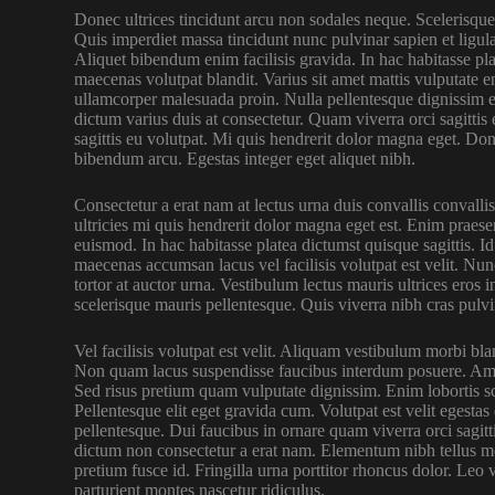
Donec ultrices tincidunt arcu non sodales neque. Scelerisque
Quis imperdiet massa tincidunt nunc pulvinar sapien et ligu
Aliquet bibendum enim facilisis gravida. In hac habitasse pla
maecenas volutpat blandit. Varius sit amet mattis vulputate e
ullamcorper malesuada proin. Nulla pellentesque dignissim e
dictum varius duis at consectetur. Quam viverra orci sagittis 
sagittis eu volutpat. Mi quis hendrerit dolor magna eget. Do
bibendum arcu. Egestas integer eget aliquet nibh.
Consectetur a erat nam at lectus urna duis convallis convalli
ultricies mi quis hendrerit dolor magna eget est. Enim praese
euismod. In hac habitasse platea dictumst quisque sagittis.
maecenas accumsan lacus vel facilisis volutpat est velit. Nunc 
tortor at auctor urna. Vestibulum lectus mauris ultrices eros
scelerisque mauris pellentesque. Quis viverra nibh cras pulvi
Vel facilisis volutpat est velit. Aliquam vestibulum morbi blan
Non quam lacus suspendisse faucibus interdum posuere. Amet n
Sed risus pretium quam vulputate dignissim. Enim lobortis sc
Pellentesque elit eget gravida cum. Volutpat est velit egestas
pellentesque. Dui faucibus in ornare quam viverra orci sagitti
dictum non consectetur a erat nam. Elementum nibh tellus mo
pretium fusce id. Fringilla urna porttitor rhoncus dolor. Leo 
parturient montes nascetur ridiculus.